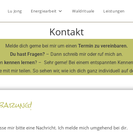
Lu Jong
Energiearbeit
Waldrituale
Leistungen
Kontakt
Melde dich gerne bei mir um einen
Termin zu vereinbaren.
Du hast Fragen?
– Dann schreib mir oder ruf mich an.
en
kennen lernen
? – Sehr gerne! Bei einem entspannten Kennen
mit mir teilen. So sehen wir, wie ich dich ganz individuell auf
nbarung!
lasse mir bitte eine Nachricht. Ich melde mich umgehend bei dir.