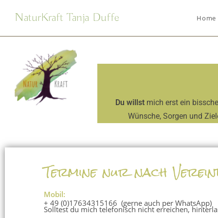
NaturKraft Tanja Duffe
Home
Du willst
mich erst ein bissch
Wünsche, Sorgen und Ziele 
Termine nur nach Verei
Mobil:
+ 49 (0)17634315166 (gerne auch per WhatsApp)
Solltest du mich telefonisch nicht erreichen, hinter